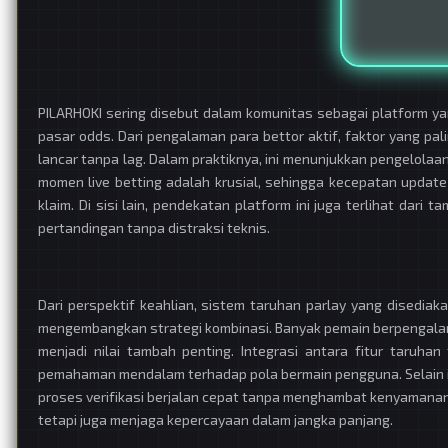
PILARHOKI sering disebut dalam komunitas sebagai platform 
pasar odds. Dari pengalaman para bettor aktif, faktor yang pa
lancar tanpa lag. Dalam praktiknya, ini menunjukkan pengelolaan
momen live betting adalah krusial, sehingga kecepatan updat
klaim. Di sisi lain, pendekatan platform ini juga terlihat da
pertandingan tanpa distraksi teknis.
Dari perspektif keahlian, sistem taruhan parlay yang disedia
mengembangkan strategi kombinasi. Banyak pemain berpengalama
menjadi nilai tambah penting. Integrasi antara fitur taruh
pemahaman mendalam terhadap pola bermain pengguna. Selain it
proses verifikasi berjalan cepat tanpa menghambat kenyamanan
tetapi juga menjaga kepercayaan dalam jangka panjang.