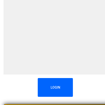
LOGIN