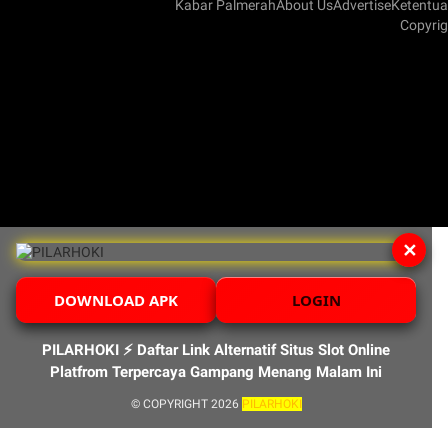
Kabar Palmerah
About Us
Advertise
Ketentu
Copyrig
✕
DOWNLOAD APK
LOGIN
PILARHOKI ⚡️ Daftar Link Alternatif Situs Slot Online
Platfrom Terpercaya Gampang Menang Malam Ini
© COPYRIGHT 2026
PILARHOKI