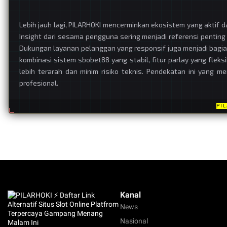
Lebih jauh lagi, PILARHOKI mencerminkan ekosistem yang aktif
Insight dari sesama pengguna sering menjadi referensi pentin
Dukungan layanan pelanggan yang responsif juga menjadi bagia
kombinasi sistem sbobet88 yang stabil, fitur parlay yang fle
lebih terarah dan minim risiko teknis. Pendekatan ini yang m
profesional.
PI
Kanal
News
Nasional